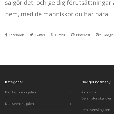
så gör det, och ge dig förutsättningar at
hem, med de människor du har nära.
Facebook
Twitter
Tumblr
Pinterest
Google
Kategorier
Navigeringsmeny
Den historiska julen
Kategorier
Den historiska julen
Den svenska julen
Den svenska julen