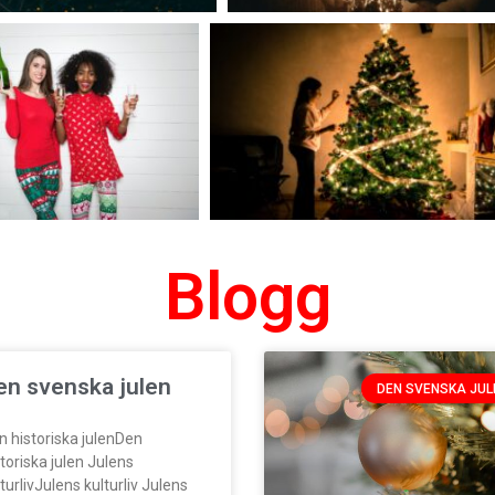
Blogg
en svenska julen
DEN SVENSKA JUL
n historiska julenDen
storiska julen Julens
turlivJulens kulturliv Julens