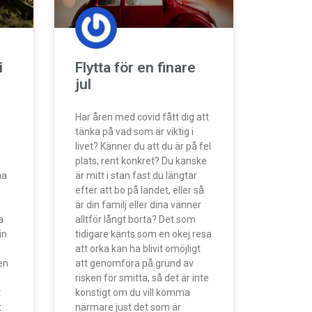
i
Flytta för en finare
jul
Har åren med covid fått dig att
tänka på vad som är viktig i
.
livet? Känner du att du är på fel
plats, rent konkret? Du kanske
na
är mitt i stan fast du längtar
efter att bo på landet, eller så
är din familj eller dina vänner
a
alltför långt borta? Det som
in
tidigare känts som en okej resa
att orka kan ha blivit omöjligt
en
att genomföra på grund av
risken för smitta, så det är inte
t
konstigt om du vill komma
t
närmare just det som är