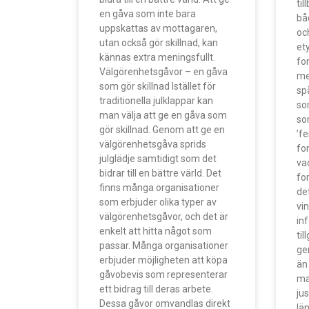
ti
en gåva som inte bara
bå
uppskattas av mottagaren,
oc
utan också gör skillnad, kan
et
kännas extra meningsfullt.
fo
Välgörenhetsgåvor – en gåva
me
som gör skillnad Istället för
spå
traditionella julklappar kan
so
man välja att ge en gåva som
som
gör skillnad. Genom att ge en
’fe
välgörenhetsgåva sprids
fo
julglädje samtidigt som det
va
bidrar till en bättre värld. Det
fo
finns många organisationer
de
som erbjuder olika typer av
vi
välgörenhetsgåvor, och det är
in
enkelt att hitta något som
til
passar. Många organisationer
ge
erbjuder möjligheten att köpa
än 
gåvobevis som representerar
ma
ett bidrag till deras arbete.
jus
Dessa gåvor omvandlas direkt
län