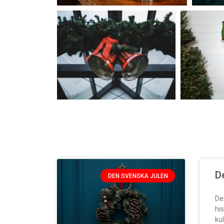
D
DEN SVENSKA JULEN
De
hi
kul