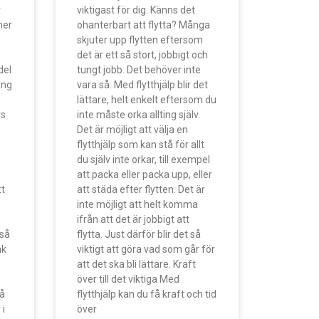
r
viktigast för dig. Känns det
mer
ohanterbart att flytta? Många
skjuter upp flytten eftersom
det är ett så stort, jobbigt och
del
tungt jobb. Det behöver inte
ing
vara så. Med flytthjälp blir det
lättare, helt enkelt eftersom du
rs
inte måste orka allting själv.
Det är möjligt att välja en
flytthjälp som kan stå för allt
du själv inte orkar, till exempel
att packa eller packa upp, eller
tt
att städa efter flytten. Det är
inte möjligt att helt komma
ifrån att det är jobbigt att
 så
flytta. Just därför blir det så
nk
viktigt att göra vad som går för
att det ska bli lättare. Kraft
över till det viktiga Med
Då
flytthjälp kan du få kraft och tid
 i
över