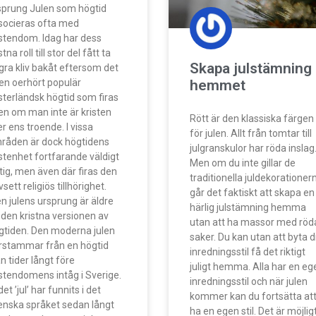
sprung Julen som högtid
socieras ofta med
istendom. Idag har dess
stna roll till stor del fått ta
Skapa julstämning 
gra kliv bakåt eftersom det
hemmet
 en oerhört populär
sterländsk högtid som firas
en om man inte är kristen
Rött är den klassiska färgen
er ens troende. I vissa
för julen. Allt från tomtar till
råden är dock högtidens
julgranskulor har röda inslag
istenhet fortfarande väldigt
Men om du inte gillar de
ktig, men även där firas den
traditionella juldekorationer
sett religiös tillhörighet.
går det faktiskt att skapa en
n julens ursprung är äldre
härlig julstämning hemma
 den kristna versionen av
utan att ha massor med röd
gtiden. Den moderna julen
saker. Du kan utan att byta d
rstammar från en högtid
inredningsstil få det riktigt
n tider långt före
juligt hemma. Alla har en eg
istendomens intåg i Sverige.
inredningsstil och när julen
et ’jul’ har funnits i det
kommer kan du fortsätta at
enska språket sedan långt
ha en egen stil. Det är möjlig