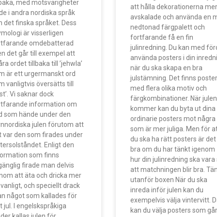
llbaka, med motsvarigheter
att hålla dekorationerna me
de i andra nordiska språk
avskalade och använda en 
h det finska språket. Dess
nedtonad färgpalett och
ymologi är visserligen
fortfarande få en fin
rtfarande omdebatterad
julinredning. Du kan med för
n det går till exempel att
använda posters i din inredn
ra ordet tillbaka till ’jehwla’
när du ska skapa en bra
m är ett urgermanskt ord
julstämning. Det finns poste
 vanligtvis översätts till
med flera olika motiv och
st’. Vi saknar dock
färgkombinationer. När julen
rtfarande information om
kommer kan du byta ut dina
d som hände under den
ordinarie posters mot några
rnnordiska julen förutom att
som är mer juliga. Men för a
t var den som firades under
du ska ha rätt posters är det
ntersolståndet. Enligt den
bra om du har tänkt igenom
formation som finns
hur din julinredning ska vara
lgänglig firade man delvis
att matchningen blir bra. Tä
nom att äta och dricka mer
utanför boxen När du ska
vanligt, och speciellt drack
inreda inför julen kan du
n något som kallades för
exempelvis välja vintervitt. 
t jul. I engelskspråkiga
kan du välja posters som går
der kallas julen för