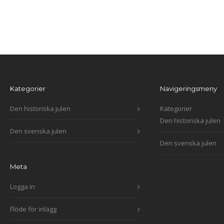
Kategorier
Navigeringsmeny
Den historiska julen
Kategorier
Den historiska julen
Den svenska julen
Den svenska julen
Meta
Logga in
Flöde för inlägg